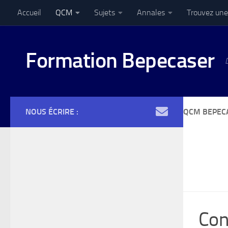
Accueil
QCM
Sujets
Annales
Trouvez une
Skip to content
Formation Bepecaser
NOUS ÉCRIRE :
QCM BEPEC
Con