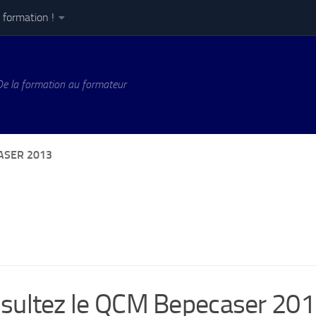
 formation !
De la formation au formateur
ASER 2013
sultez le QCM Bepecaser 20