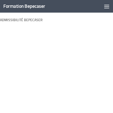
Formation Bepecaser
Skip to content
ADMISSIBILITÉ BEPECASER