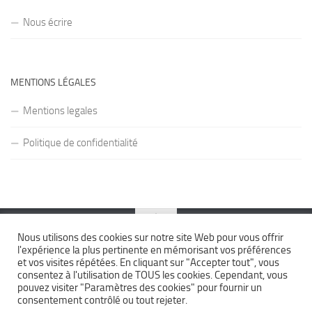
Nous écrire
MENTIONS LÉGALES
Mentions legales
Politique de confidentialité
Nous utilisons des cookies sur notre site Web pour vous offrir
l'expérience la plus pertinente en mémorisant vos préférences
Formation Bepecaser © 2026. Tous droits réservés.
et vos visites répétées. En cliquant sur "Accepter tout", vous
Fièrement propulsé par
- Conçu par
Thème Hueman
consentez à l'utilisation de TOUS les cookies. Cependant, vous
pouvez visiter "Paramètres des cookies" pour fournir un
consentement contrôlé ou tout rejeter.